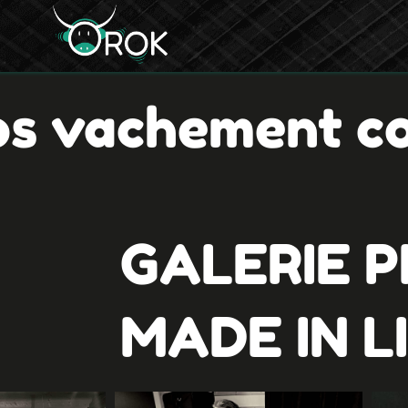
os vachement co
GALERIE 
MADE IN L