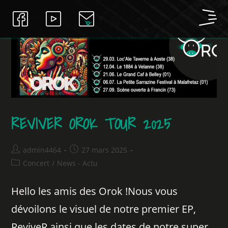
REVIVER OROK TOUR 2025
admin4464
27 mars 2025
Concert
/
News - Actu
Hello les amis des Orok !Nous vous
dévoilons le visuel de notre premier EP,
ReviveR ainsi que les dates de notre super